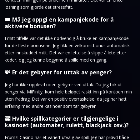
kontoen min igjen på under fem minutter. Det var en enkel
løsning som gjorde det stressfritt.
🎟️ Må jeg oppgi en kampanjekode for å
aktivere bonusen?
I mitt tilfelle var det ikke nødvendig å bruke en kampanjekode
for de fleste bonusene. Jeg fikk en velkomstbonus automatisk
etter innskuddet mitt. Det var en lettelse å slippe å lete etter
koder, og jeg kunne begynne å spille med en gang.
💸 Er det gebyrer for uttak av penger?
Jeg har ikke opplevd noen gebyrer ved uttak. Da jeg tok ut
penger via MiFinity, kom hele beløpet raskt inn på kontoen min
uten fradrag. Det var en positiv overraskelse, da jeg har hatt
erfaring med andre kasinoer som tar gebyrer.
🎰 Hvilke spillkategorier er tilgjengelige i
kasinoet (automater, rulett, blackjack osv.)?
Frumzi Casino har et variert utvalg av spill. Jeg har prøvd både