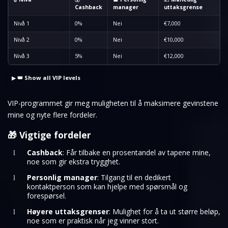
Cashback
manager
uttaksgrense
Nivå 1
0%
Nei
€7,000
Nivå 2
0%
Nei
€10,000
Nivå 3
5%
Nei
€12,000
👑 Show all VIP levels
VIP-programmet gir meg muligheten til å maksimere gevinstene
mine og nyte flere fordeler.
🎁 Vigtige fordeler
Cashback
: Får tilbake en prosentandel av tapene mine,
noe som gir ekstra trygghet.
Personlig manager
: Tilgang til en dedikert
kontaktperson som kan hjelpe med spørsmål og
forespørsel.
Høyere uttaksgrenser
: Mulighet for å ta ut større beløp,
noe som er praktisk når jeg vinner stort.