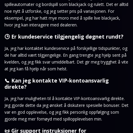
spilleautomater og bordspill som blackjack og rulett. Det er alltid
noe nytt å utforske, og jeg setter pris på variasjonen. For
eksempel, jeg har hatt mye moro med å spille live blackjack,
hvor jeg kan interagere med dealeren.
🕒 Er kundeservice tilgjengelig døgnet rundt?
Ja, jeg har kontaktet kundeservice på forskjellige tidspunkter, og
de har alltid vært tilgjengelige. En gang trengte jeg hjelp sent på
kvelden, og jeg fikk svar umiddelbart. Det gir meg trygghet å vite
at jeg kan få hjelp når som helst.
📞 Kan jeg kontakte VIP-kontoansvarlig
direkte?
Ja, jeg har muligheten til å kontakte VIP-kontoansvarlig direkte.
Jeg gjorde dette da jeg ønsket å diskutere spesielle bonuser. Det
var en god opplevelse, og jeg fikk personlig oppfølging som
gjorde meg mer fornøyd med spillopplevelsen min.
📜 Gir support instruksjoner for