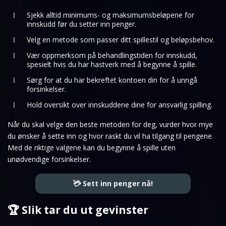
Sjekk alltid minimums- og maksimumsbeløpene for
innskudd før du setter inn penger.
Velg en metode som passer ditt spillestil og beløpsbehov.
Vær oppmerksom på behandlingstiden for innskudd,
spesielt hvis du har hastverk med å begynne å spille.
Sørg for at du har bekreftet kontoen din for å unngå
forsinkelser.
Hold oversikt over innskuddene dine for ansvarlig spilling.
Når du skal velge den beste metoden for deg, vurder hvor mye
du ønsker å sette inn og hvor raskt du vil ha tilgang til pengene.
Med de riktige valgene kan du begynne å spille uten
unødvendige forsinkelser.
💳 Sett inn penger nå!
🏆 Slik tar du ut gevinster