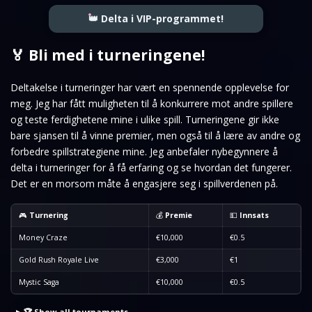
👑 Delta i VIP-programmet!
🏅 Bli med i turneringene!
Deltakelse i turneringer har vært en spennende opplevelse for
meg. Jeg har fått muligheten til å konkurrere mot andre spillere
og teste ferdighetene mine i ulike spill. Turneringene gir ikke
bare sjansen til å vinne premier, men også til å lære av andre og
forbedre spillstrategiene mine. Jeg anbefaler nybegynnere å
delta i turneringer for å få erfaring og se hvordan det fungerer.
Det er en morsom måte å engasjere seg i spillverdenen på.
🎮
Turnering
💰
Premie
💵
Innsats
Money Craze
€10,000
€0.5
Gold Rush Royale Live
€3,000
€1
Mystic Saga
€10,000
€0.5
🏆 Show all tournaments