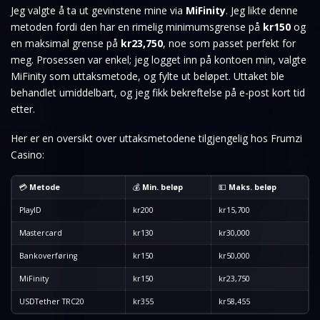
Jeg valgte å ta ut gevinstene mine via
MiFinity
. Jeg likte denne
metoden fordi den har en rimelig minimumsgrense på
kr150
og
en maksimal grense på
kr23,750
, noe som passet perfekt for
meg. Prosessen var enkel; jeg logget inn på kontoen min, valgte
MiFinity som uttaksmetode, og fylte ut beløpet. Uttaket ble
behandlet umiddelbart, og jeg fikk bekreftelse på e-post kort tid
etter.
Her er en oversikt over uttaksmetodene tilgjengelig hos Frumzi
Casino:
💳
Metode
💰
Min. beløp
💵
Maks. beløp
PlayID
kr200
kr15,700
Mastercard
kr130
kr30,000
Bankoverføring
kr150
kr50,000
MiFinity
kr150
kr23,750
USDTether TRC20
kr355
kr58,455