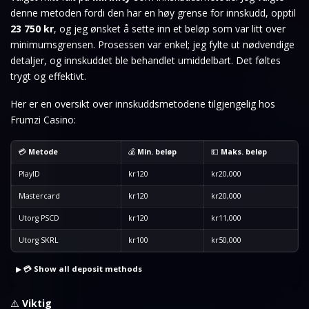
denne metoden fordi den har en høy grense for innskudd, opptil
23 750 kr
, og jeg ønsket å sette inn et beløp som var litt over
minimumsgrensen. Prosessen var enkel; jeg fylte ut nødvendige
detaljer, og innskuddet ble behandlet umiddelbart. Det føltes
trygt og effektivt.
Her er en oversikt over innskuddsmetodene tilgjengelig hos
Frumzi Casino:
💳
Metode
💰
Min. beløp
💵
Maks. beløp
PlayID
kr120
kr20,000
Mastercard
kr120
kr20,000
Utorg PSCD
kr120
kr11,000
Utorg SKRL
kr100
kr50,000
💳 Show all deposit methods
⚠️
Viktig